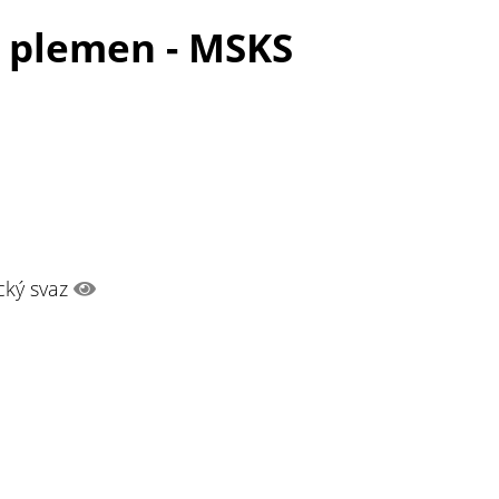
h plemen - MSKS
cký svaz