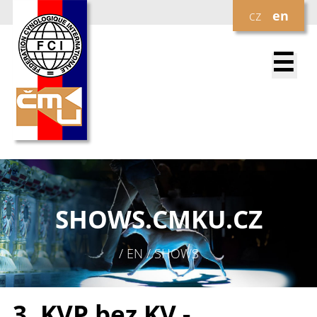
cz
en
☰
SHOWS.
CMKU.CZ
/ EN / SHOWS
3. KVP bez KV -