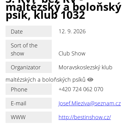
maltézský a boloňský
psík, klub 1032
Date
12. 9. 2026
Sort of the
show
Club Show
Organizator
Moravskoslezský klub
maltézských a boloňských psíků
Phone
+420 724 062 070
E-mail
Josef.Mleziva@seznam.cz
WWW
http://bestinshow.cz/