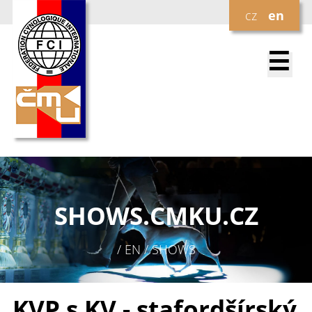
cz
en
☰
SHOWS.
CMKU.CZ
/ EN / SHOWS
KVP s KV - stafordšírský