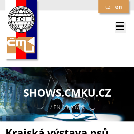
cz
en
☰
SHOWS.
CMKU.CZ
/ EN / SHOWS
Krajská výstava psů