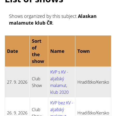
Shows organized by this subject
Alaskan
malamute klub ČR
.
Sort
of
Date
Name
Town
the
show
KVP s KV -
Club
aljašský
27. 9. 2026
Hradištko/Kersko
Show
malamut,
klub 2020
KVP bez KV -
Club
aljašský
26. 9. 2026
Hradištko/Kersko