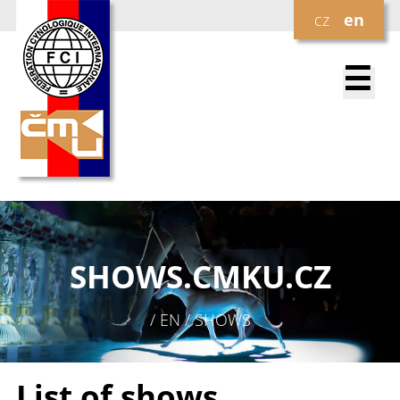
cz
en
☰
SHOWS.
CMKU.CZ
/ EN / SHOWS
List of shows