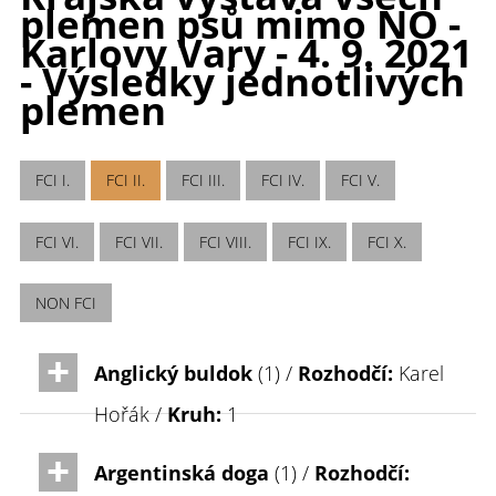
plemen psů mimo NO -
Karlovy Vary - 4. 9. 2021
- Výsledky jednotlivých
plemen
FCI I.
FCI II.
FCI III.
FCI IV.
FCI V.
FCI VI.
FCI VII.
FCI VIII.
FCI IX.
FCI X.
NON FCI
Anglický buldok
(1) /
Rozhodčí:
Karel
Hořák /
Kruh:
1
Argentinská doga
(1) /
Rozhodčí: