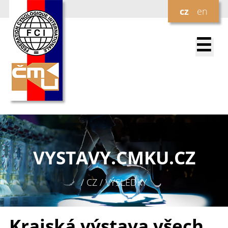
cz
en
☰
VYSTAVY.
CMKU.CZ
/ CZ / VÝSLEDKY
Krajská výstava všech