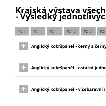
Krajská výstava všech
- Výsledky jednotlivý
FCI I.
FCI II.
FCI III.
FCI IV.
FCI V.
FCI 
Anglický kokršpaněl - černý a čern
Anglický kokršpaněl - ostatní jedn
Anglický kokršpaněl - vícebarevní
(