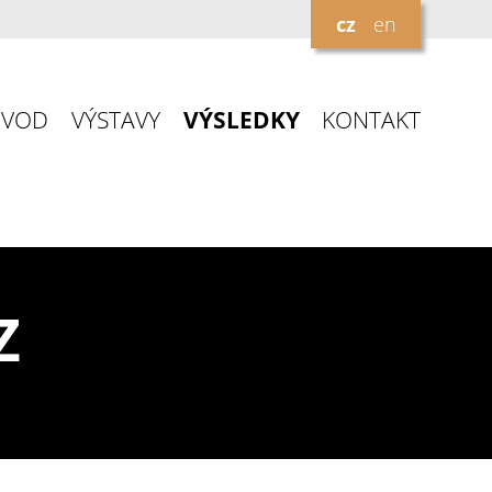
cz
en
ÚVOD
VÝSTAVY
VÝSLEDKY
KONTAKT
Z