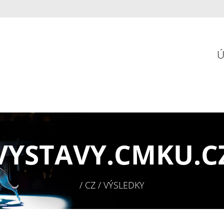
VYSTAVY.
CMKU.C
/ CZ / VÝSLEDKY