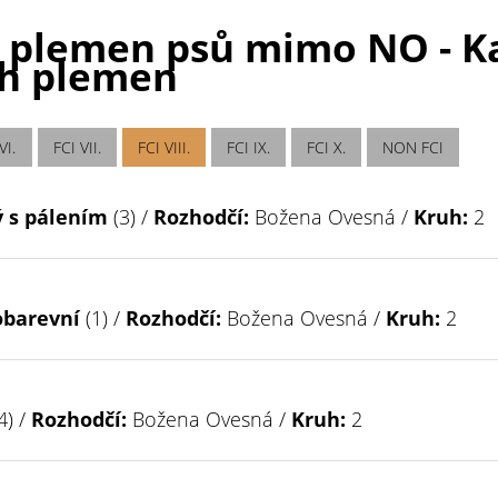
 plemen psů mimo NO - Kar
ch plemen
VI.
FCI VII.
FCI VIII.
FCI IX.
FCI X.
NON FCI
ý s pálením
(3) /
Rozhodčí:
Božena Ovesná /
Kruh:
2
obarevní
(1) /
Rozhodčí:
Božena Ovesná /
Kruh:
2
4) /
Rozhodčí:
Božena Ovesná /
Kruh:
2