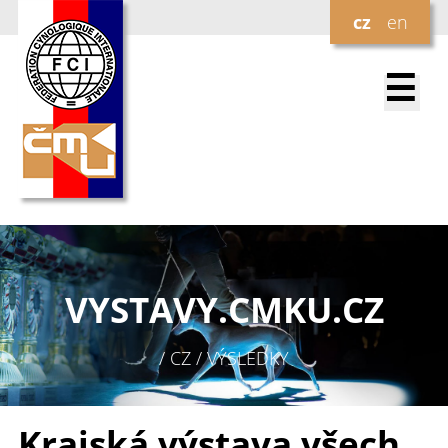
cz
en
☰
VYSTAVY.
CMKU.CZ
/ CZ / VÝSLEDKY
Krajská výstava všech