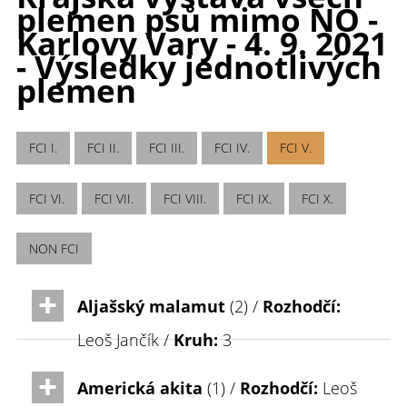
plemen psů mimo NO -
Karlovy Vary - 4. 9. 2021
- Výsledky jednotlivých
plemen
FCI I.
FCI II.
FCI III.
FCI IV.
FCI V.
FCI VI.
FCI VII.
FCI VIII.
FCI IX.
FCI X.
NON FCI
Aljašský malamut
(2) /
Rozhodčí:
Leoš Jančík /
Kruh:
3
Americká akita
(1) /
Rozhodčí:
Leoš