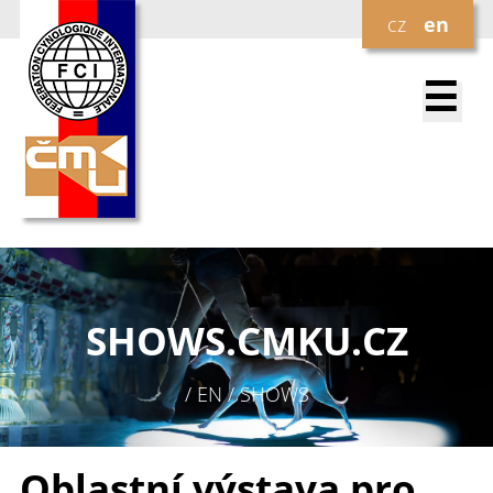
cz
en
☰
SHOWS.
CMKU.CZ
/ EN / SHOWS
Oblastní výstava pro