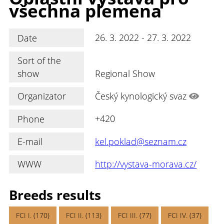
všechna plemena
Date
26. 3. 2022 - 27. 3. 2022
Sort of the
show
Regional Show
Organizator
Český kynologický svaz
Phone
+420
E-mail
kel.poklad@seznam.cz
WWW
http://vystava-morava.cz/
Breeds results
FCI I. (170)
FCI II. (113)
FCI III. (77)
FCI IV. (37)